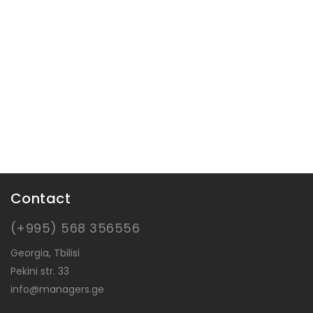
Contact
(+995) 568 356556
Georgia, Tbilisi
Pekini str. 33
info@managers.ge