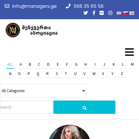
info@managers.ge
568 35 65 56
ALL
A
B
C
D
E
F
G
H
I
J
K
L
M
N
O
P
Q
R
S
T
U
V
W
X
Y
Z