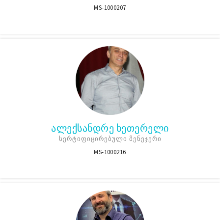
MS-1000207
ᲐᲚᲔᲥᲡᲐᲜᲓᲠᲔ ᲮᲔᲗᲔᲠᲔᲚᲘ
ᲡᲔᲠᲢᲘᲤᲘᲪᲘᲠᲔᲑᲣᲚᲘ ᲛᲔᲜᲔᲯᲔᲠᲘ
MS-1000216