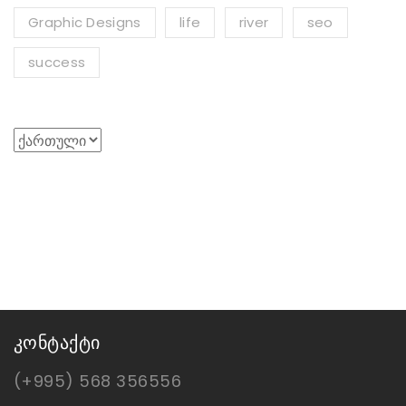
Graphic Designs
life
river
seo
success
Choose
a
language
კონტაქტი
(+995) 568 356556