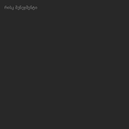
რისკ მენეჯმენტი