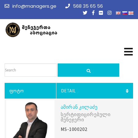
info@managers.ge
568 35 65 56
ᲤᲝᲢᲝ
DETAIL
ᲐᲛᲘᲠᲐᲜ ᲙᲘᲚᲐᲫᲔ
Სერტიფიცირებული
Მენეჯერი
MS-1000202