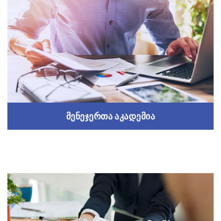
პრეზენტაცია
სხვადასხვა სახის ტრენინგები, შეხვედრები,
სემინები თუ ონლაინ-კურსები
Read more
მენეჯერთა აკადემია
მენეჯერთა აკადემია
მენეჯერთა ასოციაციასთან ჩამოყალიბდა
მენეჯერთა აკადემია