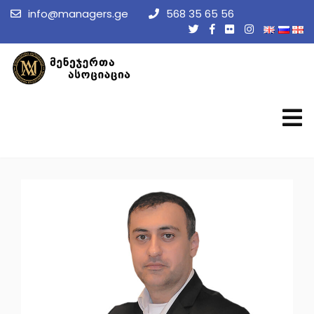
info@managers.ge
568 35 65 56