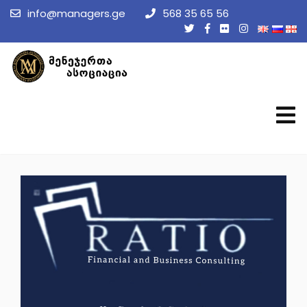
info@managers.ge
568 35 65 56