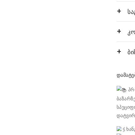
სა
კო
ბი
დამატე
პრ
ბაზარზ
სპეციფ
დატვირ
ხან