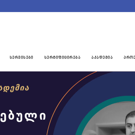
სერვისები
სერტიფიცირება
აკადემია
პროე