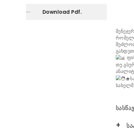
Download Pdf.
მენეჯე
რომელი
შეძლოთ
გახდეთ
ფინ
თუ გსუ
ანალიტ
ს
სახელმ
სასწა
სა